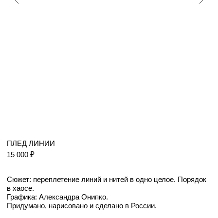
ПЛЕД ЛИНИИ
15 000 ₽
Сюжет: переплетение линий и нитей в одно целое. Порядок
в хаосе.
Графика: Александра Онипко.
Придумано, нарисовано и сделано в России.
Добавить в корзину
Яндекс Сплит
Детали
Состав: 30% натуральная шерсть, 70% акрил
Правила ухода
Размер: 130 х 170 см
Вес: 1300 г
Цвет: бежевый, оранжевый, графитовый. Рисунок