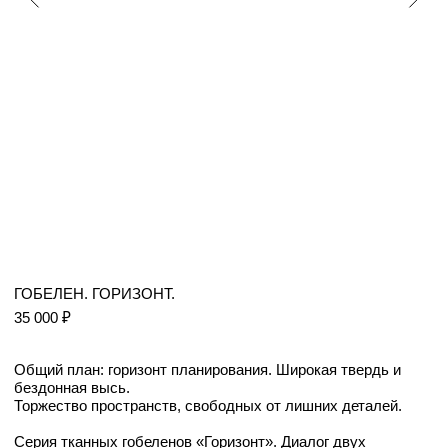
ГОБЕЛЕН. ГОРИЗОНТ.
35 000 ₽
Общий план: горизонт планирования. Широкая твердь и
бездонная высь.
Торжество пространств, свободных от лишних деталей.
Серия тканных гобеленов «Горизонт». Диалог двух
пространств, где взгляд и разум не встречают препятствий.
Поиск точки опоры. Горизонт планирования нашей мечты.
Графика: Онипко А. Придумано и сделано в России.
Подрамник не входит в комплектацию.
Добавить в корзину
Яндекс Сплит
Детали