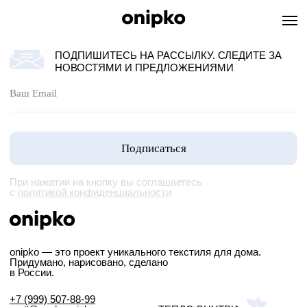
ПОДПИШИТЕСЬ НА РАССЫЛКУ. СЛЕДИТЕ ЗА
НОВОСТЯМИ И ПРЕДЛОЖЕНИЯМИ
Подписаться
При нажатии на кнопку вы соглашаетесь
с
политикой конфиденциальности
onipko — это проект уникального текстиля для дома.
Придумано, нарисовано, сделано
в России.
+7 (999) 507-88-99
mail@sashaonipko.com
ТЕПЛО ВНУТРИ
Instagram: @sasha__onipko
О проекте
*запрещён в России,
Каталог
принадлежит Meta
Контакты
B2B заказы
Telegram
Документы
WhatsApp
© 2026 ONIPKO. ВСЕ ПРАВА
DESIGN
SSSSMMMIRNOVA
SSSSMMMIRNOVA